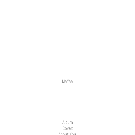
MAYAA
Album
Cover:
About You,