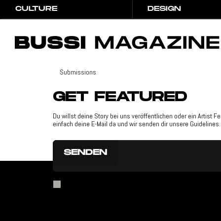
CULTURE
DESIGN
CULTURE
DESIGN
Submissions
Hit Enter to Search or X to close
GET
FEATURED
July 26, 2025
3
min read
Du willst deine Story bei uns veröffentlichen oder ein Artist F
TOP 5 VENTILATOREN IM VER
einfach deine E-Mail da und wir senden dir unsere Guidelines.
Product Features
Ich akzeptiere die Datenschutzbestimmungen.
Datenschutzbestimmungen