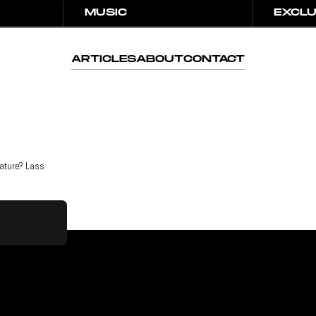
MUSIC
EXCLU
MUSIC
EXCLU
ARTICLES
ABOUT
CONTACT
ARTICLES
ABOUT
CONTACT
eature? Lass
GLEICH