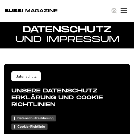
DATENSCHUTZ
Hit Enter to Search or X to close
UND IMPRESSUM
Datenschutz
UNSERE DATENSCHUTZ
ERKLÄRUNG UND COOKIE
RICHTLINIEN
Datenschutzerklärung
Cookie-Richtlinie